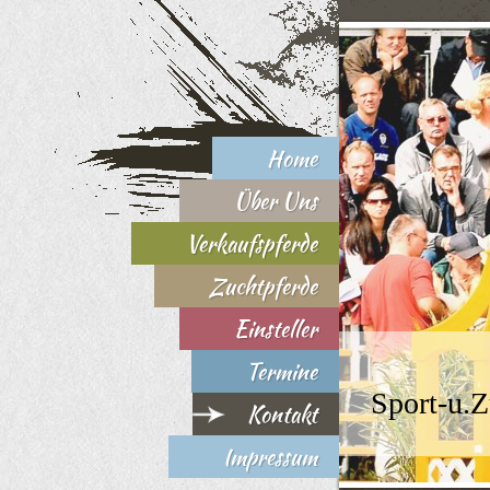
Home
Über Uns
Verkaufspferde
Zuchtpferde
Einsteller
Termine
Sport-u.Z
Kontakt
Impressum